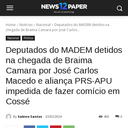
Home
Notícias
Nacional
Deputados do MADEM detidos na
chegada de Braima Camara por José Carlos...
Nacional
Política
Deputados do MADEM detidos
na chegada de Braima
Camara por José Carlos
Macedo e aliança PRS-APU
impedida de fazer comício em
Cossé
By
Sabino Santos
03/02/2024
400
0