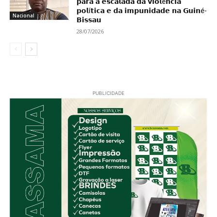
𝗽𝗮𝗿𝗮 𝗮 𝗲𝘀𝗰𝗮𝗹𝗮𝗱𝗮 𝗱𝗮 𝘃𝗶𝗼𝗹ê𝗻𝗰𝗶𝗮
𝗽𝗼𝗹í𝘁𝗶𝗰𝗮 𝗲 𝗱𝗮 𝗶𝗺𝗽𝘂𝗻𝗶𝗱𝗮𝗱𝗲 𝗻𝗮 𝗚𝘂𝗶𝗻é-
Nacional
𝗕𝗶𝘀𝘀𝗮𝘂
28/07/2026
PUBLICIDADE