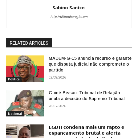
Sabino Santos
http://ultimahoragb.com
RELATED ARTICLES
MADEM-G-15 anuncia recurso e garante
que disputa judicial não compromete o
partido
02/08/2026
Política
Guiné-Bissau: Tribunal de Relação
anula a decisão do Supremo Tribunal
28/07/2026
Nacional
𝗟𝗚𝗗𝗛 𝗰𝗼𝗻𝗱𝗲𝗻𝗮 𝗺𝗮𝗶𝘀 𝘂𝗺 𝗿𝗮𝗽𝘁𝗼 𝗲
𝗲𝘀𝗽𝗮𝗻𝗰𝗮𝗺𝗲𝗻𝘁𝗼 𝗯𝗿𝘂𝘁𝗮𝗹 𝗲 𝗮𝗹𝗲𝗿𝘁𝗮