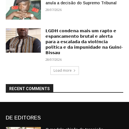
anula a decisão do Supremo Tribunal
28/07/2026
𝗟𝗚𝗗𝗛 𝗰𝗼𝗻𝗱𝗲𝗻𝗮 𝗺𝗮𝗶𝘀 𝘂𝗺 𝗿𝗮𝗽𝘁𝗼 𝗲
𝗲𝘀𝗽𝗮𝗻𝗰𝗮𝗺𝗲𝗻𝘁𝗼 𝗯𝗿𝘂𝘁𝗮𝗹 𝗲 𝗮𝗹𝗲𝗿𝘁𝗮
𝗽𝗮𝗿𝗮 𝗮 𝗲𝘀𝗰𝗮𝗹𝗮𝗱𝗮 𝗱𝗮 𝘃𝗶𝗼𝗹ê𝗻𝗰𝗶𝗮
𝗽𝗼𝗹í𝘁𝗶𝗰𝗮 𝗲 𝗱𝗮 𝗶𝗺𝗽𝘂𝗻𝗶𝗱𝗮𝗱𝗲 𝗻𝗮 𝗚𝘂𝗶𝗻é-
𝗕𝗶𝘀𝘀𝗮𝘂
28/07/2026
Load more
RECENT COMMENTS
DE EDITORES