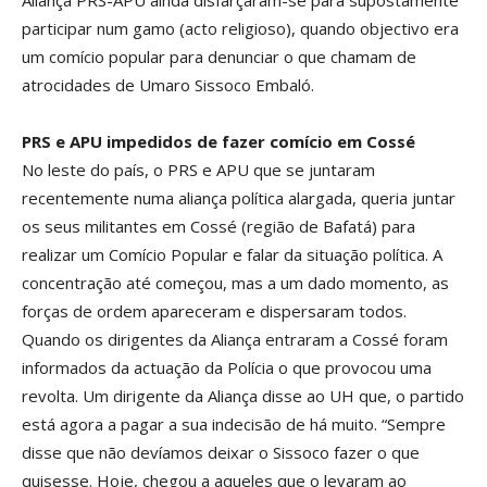
Aliança PRS-APU ainda disfarçaram-se para supostamente
participar num gamo (acto religioso), quando objectivo era
um comício popular para denunciar o que chamam de
atrocidades de Umaro Sissoco Embaló.
PRS e APU impedidos de fazer comício em Cossé
No leste do país, o PRS e APU que se juntaram
recentemente numa aliança política alargada, queria juntar
os seus militantes em Cossé (região de Bafatá) para
realizar um Comício Popular e falar da situação política. A
concentração até começou, mas a um dado momento, as
forças de ordem apareceram e dispersaram todos.
Quando os dirigentes da Aliança entraram a Cossé foram
informados da actuação da Polícia o que provocou uma
revolta. Um dirigente da Aliança disse ao UH que, o partido
está agora a pagar a sua indecisão de há muito. “Sempre
disse que não devíamos deixar o Sissoco fazer o que
quisesse. Hoje, chegou a aqueles que o levaram ao