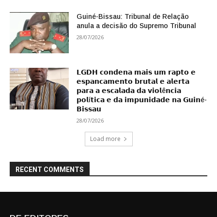
Guiné-Bissau: Tribunal de Relação
anula a decisão do Supremo Tribunal
28/07/2026
𝗟𝗚𝗗𝗛 𝗰𝗼𝗻𝗱𝗲𝗻𝗮 𝗺𝗮𝗶𝘀 𝘂𝗺 𝗿𝗮𝗽𝘁𝗼 𝗲
𝗲𝘀𝗽𝗮𝗻𝗰𝗮𝗺𝗲𝗻𝘁𝗼 𝗯𝗿𝘂𝘁𝗮𝗹 𝗲 𝗮𝗹𝗲𝗿𝘁𝗮
𝗽𝗮𝗿𝗮 𝗮 𝗲𝘀𝗰𝗮𝗹𝗮𝗱𝗮 𝗱𝗮 𝘃𝗶𝗼𝗹ê𝗻𝗰𝗶𝗮
𝗽𝗼𝗹í𝘁𝗶𝗰𝗮 𝗲 𝗱𝗮 𝗶𝗺𝗽𝘂𝗻𝗶𝗱𝗮𝗱𝗲 𝗻𝗮 𝗚𝘂𝗶𝗻é-
𝗕𝗶𝘀𝘀𝗮𝘂
28/07/2026
Load more
RECENT COMMENTS