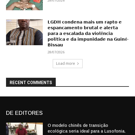
28/07/2026
𝗟𝗚𝗗𝗛 𝗰𝗼𝗻𝗱𝗲𝗻𝗮 𝗺𝗮𝗶𝘀 𝘂𝗺 𝗿𝗮𝗽𝘁𝗼 𝗲
𝗲𝘀𝗽𝗮𝗻𝗰𝗮𝗺𝗲𝗻𝘁𝗼 𝗯𝗿𝘂𝘁𝗮𝗹 𝗲 𝗮𝗹𝗲𝗿𝘁𝗮
𝗽𝗮𝗿𝗮 𝗮 𝗲𝘀𝗰𝗮𝗹𝗮𝗱𝗮 𝗱𝗮 𝘃𝗶𝗼𝗹ê𝗻𝗰𝗶𝗮
𝗽𝗼𝗹í𝘁𝗶𝗰𝗮 𝗲 𝗱𝗮 𝗶𝗺𝗽𝘂𝗻𝗶𝗱𝗮𝗱𝗲 𝗻𝗮 𝗚𝘂𝗶𝗻é-
𝗕𝗶𝘀𝘀𝗮𝘂
28/07/2026
Load more
RECENT COMMENTS
DE EDITORES
O modelo chinês de transição
ecológica seria ideal para a Lusofonia.