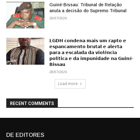
Guiné-Bissau: Tribunal de Relação
anula a decisão do Supremo Tribunal
28/07/2026
𝗟𝗚𝗗𝗛 𝗰𝗼𝗻𝗱𝗲𝗻𝗮 𝗺𝗮𝗶𝘀 𝘂𝗺 𝗿𝗮𝗽𝘁𝗼 𝗲
𝗲𝘀𝗽𝗮𝗻𝗰𝗮𝗺𝗲𝗻𝘁𝗼 𝗯𝗿𝘂𝘁𝗮𝗹 𝗲 𝗮𝗹𝗲𝗿𝘁𝗮
𝗽𝗮𝗿𝗮 𝗮 𝗲𝘀𝗰𝗮𝗹𝗮𝗱𝗮 𝗱𝗮 𝘃𝗶𝗼𝗹ê𝗻𝗰𝗶𝗮
𝗽𝗼𝗹í𝘁𝗶𝗰𝗮 𝗲 𝗱𝗮 𝗶𝗺𝗽𝘂𝗻𝗶𝗱𝗮𝗱𝗲 𝗻𝗮 𝗚𝘂𝗶𝗻é-
𝗕𝗶𝘀𝘀𝗮𝘂
28/07/2026
Load more
RECENT COMMENTS
DE EDITORES