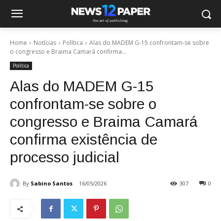
Home
Notícias
Política
Alas do MADEM G-15 confrontam-se sobre
o congresso e Braima Camará confirma...
Política
Alas do MADEM G-15
confrontam-se sobre o
congresso e Braima Camará
confirma existência de
processo judicial
By
Sabino Santos
16/05/2026
307
0