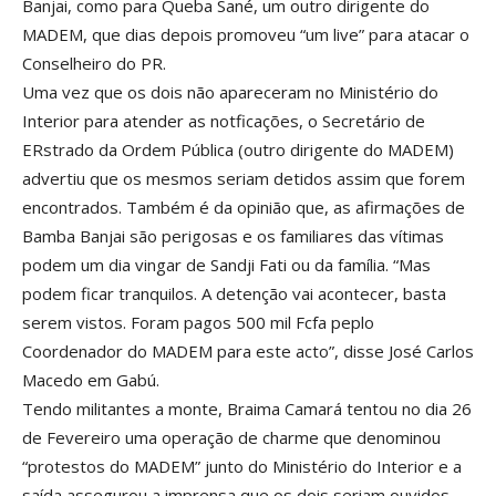
Banjai, como para Queba Sané, um outro dirigente do
MADEM, que dias depois promoveu “um live” para atacar o
Conselheiro do PR.
Uma vez que os dois não apareceram no Ministério do
Interior para atender as notficações, o Secretário de
ERstrado da Ordem Pública (outro dirigente do MADEM)
advertiu que os mesmos seriam detidos assim que forem
encontrados. Também é da opinião que, as afirmações de
Bamba Banjai são perigosas e os familiares das vítimas
podem um dia vingar de Sandji Fati ou da família. “Mas
podem ficar tranquilos. A detenção vai acontecer, basta
serem vistos. Foram pagos 500 mil Fcfa peplo
Coordenador do MADEM para este acto”, disse José Carlos
Macedo em Gabú.
Tendo militantes a monte, Braima Camará tentou no dia 26
de Fevereiro uma operação de charme que denominou
“protestos do MADEM” junto do Ministério do Interior e a
saída assegurou a imprensa que os dois seriam ouvidos