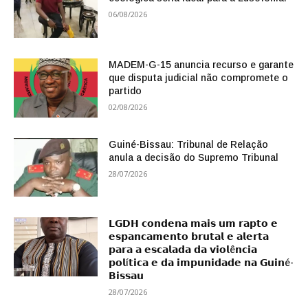
06/08/2026
MADEM-G-15 anuncia recurso e garante
que disputa judicial não compromete o
partido
02/08/2026
Guiné-Bissau: Tribunal de Relação
anula a decisão do Supremo Tribunal
28/07/2026
𝗟𝗚𝗗𝗛 𝗰𝗼𝗻𝗱𝗲𝗻𝗮 𝗺𝗮𝗶𝘀 𝘂𝗺 𝗿𝗮𝗽𝘁𝗼 𝗲
𝗲𝘀𝗽𝗮𝗻𝗰𝗮𝗺𝗲𝗻𝘁𝗼 𝗯𝗿𝘂𝘁𝗮𝗹 𝗲 𝗮𝗹𝗲𝗿𝘁𝗮
𝗽𝗮𝗿𝗮 𝗮 𝗲𝘀𝗰𝗮𝗹𝗮𝗱𝗮 𝗱𝗮 𝘃𝗶𝗼𝗹ê𝗻𝗰𝗶𝗮
𝗽𝗼𝗹í𝘁𝗶𝗰𝗮 𝗲 𝗱𝗮 𝗶𝗺𝗽𝘂𝗻𝗶𝗱𝗮𝗱𝗲 𝗻𝗮 𝗚𝘂𝗶𝗻é-
𝗕𝗶𝘀𝘀𝗮𝘂
28/07/2026