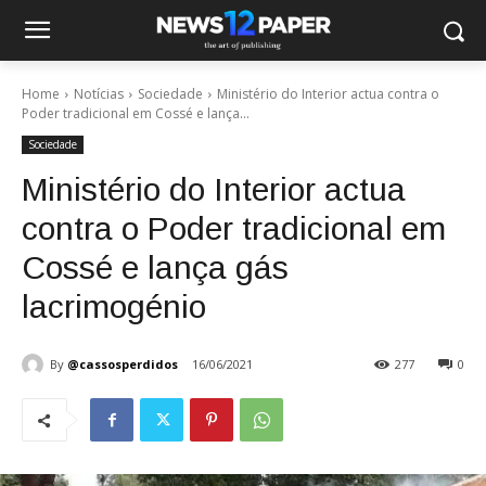
Home
Notícias
Sociedade
Ministério do Interior actua contra o
Poder tradicional em Cossé e lança...
Sociedade
Ministério do Interior actua
contra o Poder tradicional em
Cossé e lança gás
lacrimogénio
By
@cassosperdidos
16/06/2021
277
0