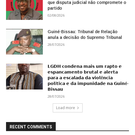
que disputa judicial não compromete o
partido
02/08/2026
Guiné-Bissau: Tribunal de Relação
anula a decisão do Supremo Tribunal
28/07/2026
𝗟𝗚𝗗𝗛 𝗰𝗼𝗻𝗱𝗲𝗻𝗮 𝗺𝗮𝗶𝘀 𝘂𝗺 𝗿𝗮𝗽𝘁𝗼 𝗲
𝗲𝘀𝗽𝗮𝗻𝗰𝗮𝗺𝗲𝗻𝘁𝗼 𝗯𝗿𝘂𝘁𝗮𝗹 𝗲 𝗮𝗹𝗲𝗿𝘁𝗮
𝗽𝗮𝗿𝗮 𝗮 𝗲𝘀𝗰𝗮𝗹𝗮𝗱𝗮 𝗱𝗮 𝘃𝗶𝗼𝗹ê𝗻𝗰𝗶𝗮
𝗽𝗼𝗹í𝘁𝗶𝗰𝗮 𝗲 𝗱𝗮 𝗶𝗺𝗽𝘂𝗻𝗶𝗱𝗮𝗱𝗲 𝗻𝗮 𝗚𝘂𝗶𝗻é-
𝗕𝗶𝘀𝘀𝗮𝘂
28/07/2026
Load more
RECENT COMMENTS