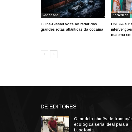
Sociedade
Sociedade
Guiné-Bissau volta ao radar das
UNFPA e B
grandes rotas atlânticas da cocaína
intervençõe
materna em 
DE EDITORES
O modelo chinês de transiçã
ecológica seria ideal para a
Lusofonia.