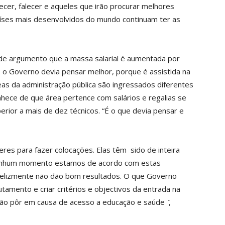
cer, falecer e aqueles que irão procurar melhores
aíses mais desenvolvidos do mundo continuam ter as
 de argumento que a massa salarial é aumentada por
, o Governo devia pensar melhor, porque é assistida na
eas da administração pública são ingressados diferentes
hece de que área pertence com salários e regalias se
perior a mais de dez técnicos. “É o que devia pensar e
res para fazer colocações. Elas têm sido de inteira
nenhum momento estamos de acordo com estas
nfelizmente não dão bom resultados. O que Governo
amento e criar critérios e objectivos da entrada na
rão pôr em causa de acesso a educação e saúde ̎,