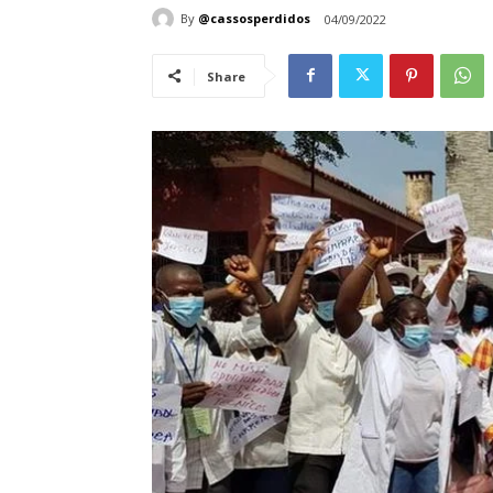
By
@cassosperdidos
04/09/2022
Share