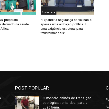
Sociedade
AD preparam
“Expandir a segurança social não é
s de fundo na saúde
apenas uma ambição política. É
África
uma exigência estrutural para
transformar país”
POST POPULAR
C
o
O modelo chinês de transição
Po
ecológica seria ideal para a
N
Lusofonia.