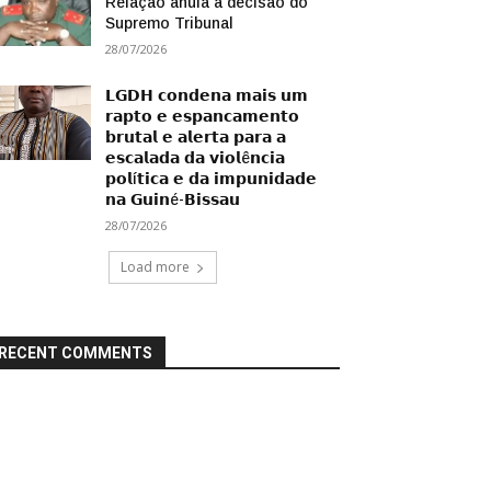
Relação anula a decisão do
Supremo Tribunal
28/07/2026
𝗟𝗚𝗗𝗛 𝗰𝗼𝗻𝗱𝗲𝗻𝗮 𝗺𝗮𝗶𝘀 𝘂𝗺
𝗿𝗮𝗽𝘁𝗼 𝗲 𝗲𝘀𝗽𝗮𝗻𝗰𝗮𝗺𝗲𝗻𝘁𝗼
𝗯𝗿𝘂𝘁𝗮𝗹 𝗲 𝗮𝗹𝗲𝗿𝘁𝗮 𝗽𝗮𝗿𝗮 𝗮
𝗲𝘀𝗰𝗮𝗹𝗮𝗱𝗮 𝗱𝗮 𝘃𝗶𝗼𝗹ê𝗻𝗰𝗶𝗮
𝗽𝗼𝗹í𝘁𝗶𝗰𝗮 𝗲 𝗱𝗮 𝗶𝗺𝗽𝘂𝗻𝗶𝗱𝗮𝗱𝗲
𝗻𝗮 𝗚𝘂𝗶𝗻é-𝗕𝗶𝘀𝘀𝗮𝘂
28/07/2026
Load more
RECENT COMMENTS