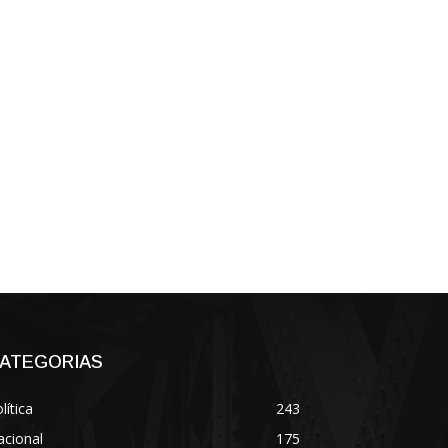
ATEGORIAS
lítica
243
acional
175