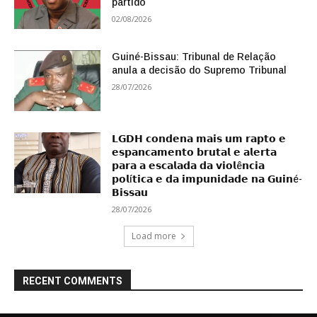
partido
02/08/2026
Guiné-Bissau: Tribunal de Relação
anula a decisão do Supremo Tribunal
28/07/2026
𝗟𝗚𝗗𝗛 𝗰𝗼𝗻𝗱𝗲𝗻𝗮 𝗺𝗮𝗶𝘀 𝘂𝗺 𝗿𝗮𝗽𝘁𝗼 𝗲
𝗲𝘀𝗽𝗮𝗻𝗰𝗮𝗺𝗲𝗻𝘁𝗼 𝗯𝗿𝘂𝘁𝗮𝗹 𝗲 𝗮𝗹𝗲𝗿𝘁𝗮
𝗽𝗮𝗿𝗮 𝗮 𝗲𝘀𝗰𝗮𝗹𝗮𝗱𝗮 𝗱𝗮 𝘃𝗶𝗼𝗹ê𝗻𝗰𝗶𝗮
𝗽𝗼𝗹í𝘁𝗶𝗰𝗮 𝗲 𝗱𝗮 𝗶𝗺𝗽𝘂𝗻𝗶𝗱𝗮𝗱𝗲 𝗻𝗮 𝗚𝘂𝗶𝗻é-
𝗕𝗶𝘀𝘀𝗮𝘂
28/07/2026
Load more
RECENT COMMENTS