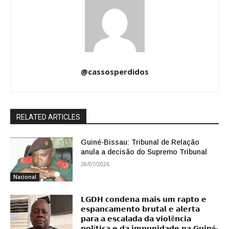
@cassosperdidos
RELATED ARTICLES
Guiné-Bissau: Tribunal de Relação
anula a decisão do Supremo Tribunal
28/07/2026
Nacional
𝗟𝗚𝗗𝗛 𝗰𝗼𝗻𝗱𝗲𝗻𝗮 𝗺𝗮𝗶𝘀 𝘂𝗺 𝗿𝗮𝗽𝘁𝗼 𝗲
𝗲𝘀𝗽𝗮𝗻𝗰𝗮𝗺𝗲𝗻𝘁𝗼 𝗯𝗿𝘂𝘁𝗮𝗹 𝗲 𝗮𝗹𝗲𝗿𝘁𝗮
𝗽𝗮𝗿𝗮 𝗮 𝗲𝘀𝗰𝗮𝗹𝗮𝗱𝗮 𝗱𝗮 𝘃𝗶𝗼𝗹ê𝗻𝗰𝗶𝗮
𝗽𝗼𝗹í𝘁𝗶𝗰𝗮 𝗲 𝗱𝗮 𝗶𝗺𝗽𝘂𝗻𝗶𝗱𝗮𝗱𝗲 𝗻𝗮 𝗚𝘂𝗶𝗻é-