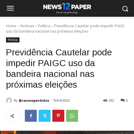
Home
Notícias
Política
Previdência Cautelar pode impedir PAIGC
uso da bandeira nacional nas próximas eleições
Política
Previdência Cautelar pode
impedir PAIGC uso da
bandeira nacional nas
próximas eleições
By
@cassosperdidos
10/04/2023
292
0