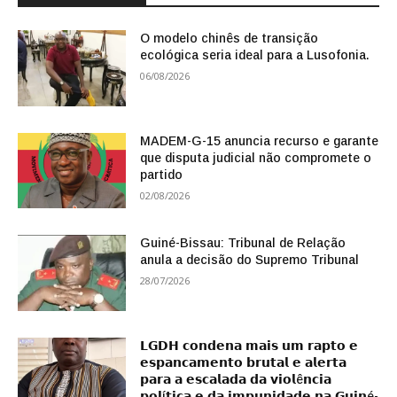
O modelo chinês de transição
ecológica seria ideal para a Lusofonia.
06/08/2026
MADEM-G-15 anuncia recurso e garante
que disputa judicial não compromete o
partido
02/08/2026
Guiné-Bissau: Tribunal de Relação
anula a decisão do Supremo Tribunal
28/07/2026
𝗟𝗚𝗗𝗛 𝗰𝗼𝗻𝗱𝗲𝗻𝗮 𝗺𝗮𝗶𝘀 𝘂𝗺 𝗿𝗮𝗽𝘁𝗼 𝗲
𝗲𝘀𝗽𝗮𝗻𝗰𝗮𝗺𝗲𝗻𝘁𝗼 𝗯𝗿𝘂𝘁𝗮𝗹 𝗲 𝗮𝗹𝗲𝗿𝘁𝗮
𝗽𝗮𝗿𝗮 𝗮 𝗲𝘀𝗰𝗮𝗹𝗮𝗱𝗮 𝗱𝗮 𝘃𝗶𝗼𝗹ê𝗻𝗰𝗶𝗮
𝗽𝗼𝗹í𝘁𝗶𝗰𝗮 𝗲 𝗱𝗮 𝗶𝗺𝗽𝘂𝗻𝗶𝗱𝗮𝗱𝗲 𝗻𝗮 𝗚𝘂𝗶𝗻é-