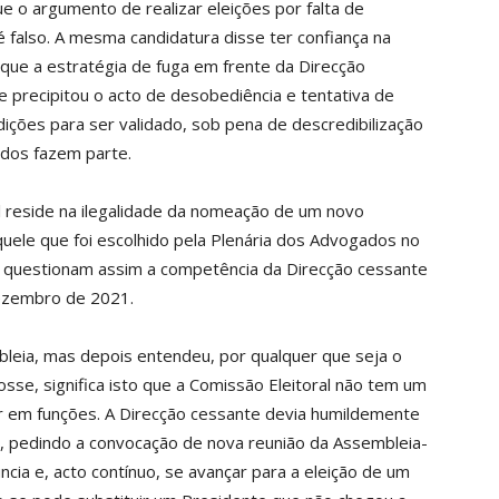
ue o argumento de realizar eleições por falta de
 é falso. A mesma candidatura disse ter confiança na
o que a estratégia de fuga em frente da Direcção
 precipitou o acto de desobediência e tentativa de
ções para ser validado, sob pena de descredibilização
ados fazem parte.
l reside na ilegalidade da nomeação de um novo
quele que foi escolhido pela Plenária dos Advogados no
os questionam assim a competência da Direcção cessante
ezembro de 2021.
mbleia, mas depois entendeu, por qualquer que seja o
sse, significa isto que a Comissão Eleitoral não tem um
r em funções. A Direcção cessante devia humildemente
s, pedindo a convocação de nova reunião da Assembleia-
ncia e, acto contínuo, se avançar para a eleição de um