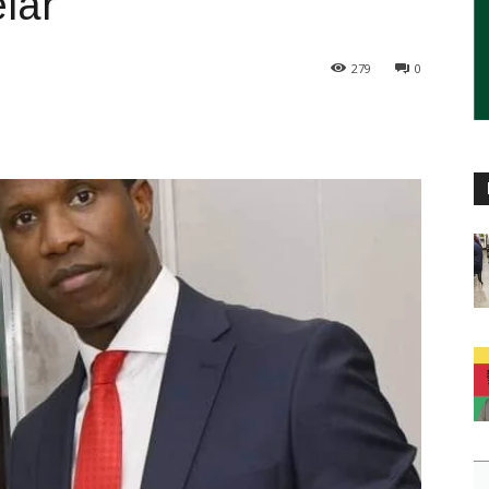
lar
279
0