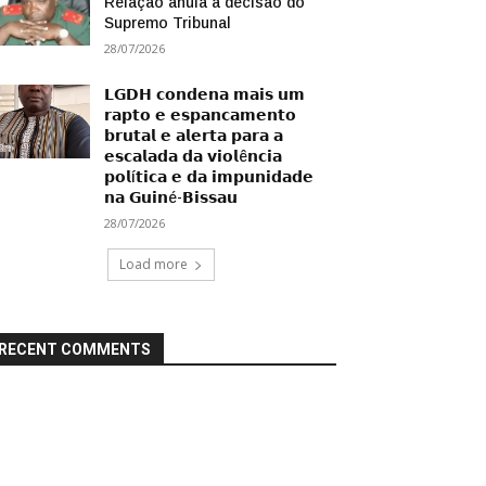
Relação anula a decisão do
Supremo Tribunal
28/07/2026
𝗟𝗚𝗗𝗛 𝗰𝗼𝗻𝗱𝗲𝗻𝗮 𝗺𝗮𝗶𝘀 𝘂𝗺
𝗿𝗮𝗽𝘁𝗼 𝗲 𝗲𝘀𝗽𝗮𝗻𝗰𝗮𝗺𝗲𝗻𝘁𝗼
𝗯𝗿𝘂𝘁𝗮𝗹 𝗲 𝗮𝗹𝗲𝗿𝘁𝗮 𝗽𝗮𝗿𝗮 𝗮
𝗲𝘀𝗰𝗮𝗹𝗮𝗱𝗮 𝗱𝗮 𝘃𝗶𝗼𝗹ê𝗻𝗰𝗶𝗮
𝗽𝗼𝗹í𝘁𝗶𝗰𝗮 𝗲 𝗱𝗮 𝗶𝗺𝗽𝘂𝗻𝗶𝗱𝗮𝗱𝗲
𝗻𝗮 𝗚𝘂𝗶𝗻é-𝗕𝗶𝘀𝘀𝗮𝘂
28/07/2026
Load more
RECENT COMMENTS