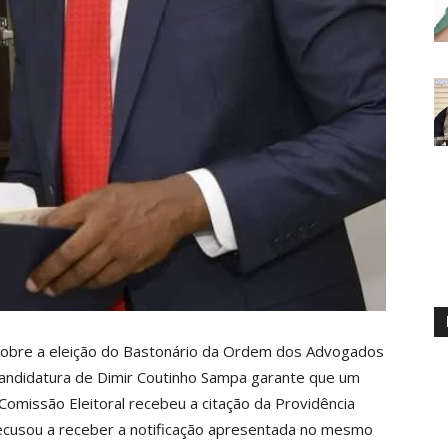
sobre a eleição do Bastonário da Ordem dos Advogados
 candidatura de Dimir Coutinho Sampa garante que um
omissão Eleitoral recebeu a citação da Providência
recusou a receber a notificação apresentada no mesmo