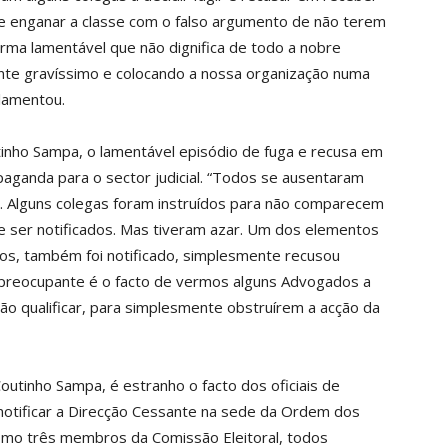
nte enganar a classe com o falso argumento de não terem
orma lamentável que não dignifica de todo a nobre
nte gravíssimo e colocando a nossa organização numa
 lamentou.
tinho Sampa, o lamentável episódio de fuga e recusa em
opaganda para o sector judicial. “Todos se ausentaram
s. Alguns colegas foram instruídos para não comparecem
de ser notificados. Mas tiveram azar. Um dos elementos
itos, também foi notificado, simplesmente recusou
 preocupante é o facto de vermos alguns Advogados a
o qualificar, para simplesmente obstruírem a acção da
outinho Sampa, é estranho o facto dos oficiais de
 notificar a Direcção Cessante na sede da Ordem dos
mo três membros da Comissão Eleitoral, todos