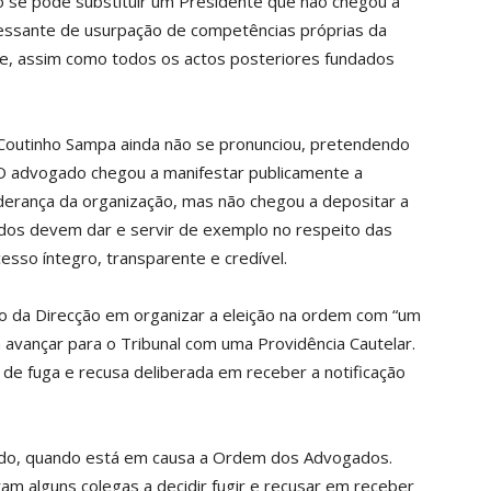
o se pode substituir um Presidente que não chegou a
cessante de usurpação de competências próprias da
e, assim como todos os actos posteriores fundados
 Coutinho Sampa ainda não se pronunciou, pretendendo
 O advogado chegou a manifestar publicamente a
liderança da organização, mas não chegou a depositar a
dos devem dar e servir de exemplo no respeito das
sso íntegro, transparente e credível.
 da Direcção em organizar a eleição na ordem com “um
 avançar para o Tribunal com uma Providência Cautelar.
de fuga e recusa deliberada em receber a notificação
tudo, quando está em causa a Ordem dos Advogados.
m alguns colegas a decidir fugir e recusar em receber