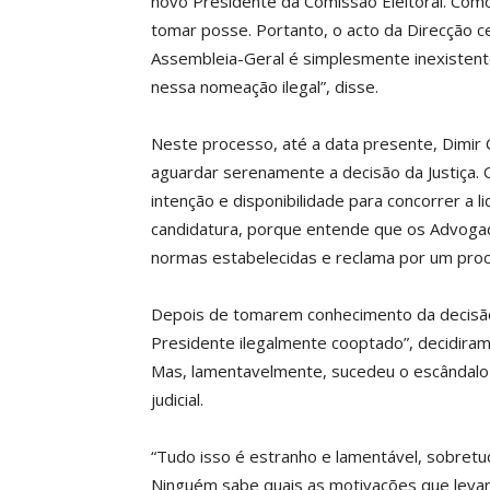
novo Presidente da Comissão Eleitoral. Com
tomar posse. Portanto, o acto da Direcção 
Assembleia-Geral é simplesmente inexistent
nessa nomeação ilegal”, disse.
Neste processo, até a data presente, Dimir
aguardar serenamente a decisão da Justiça.
intenção e disponibilidade para concorrer a 
candidatura, porque entende que os Advoga
normas estabelecidas e reclama por um proce
Depois de tomarem conhecimento da decisão
Presidente ilegalmente cooptado”, decidiram
Mas, lamentavelmente, sucedeu o escândalo 
judicial.
“Tudo isso é estranho e lamentável, sobre
Ninguém sabe quais as motivações que levara