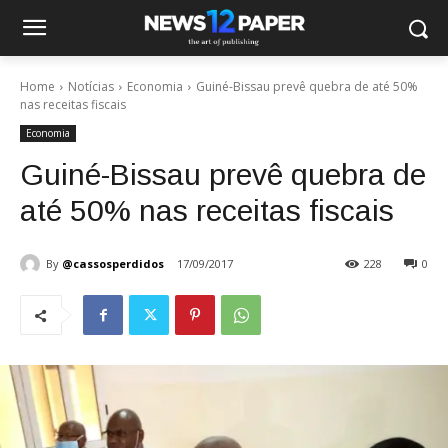
Home
Notícias
Economia
Guiné-Bissau prevê quebra de até 50%
nas receitas fiscais
Economia
Guiné-Bissau prevê quebra de
até 50% nas receitas fiscais
By
@cassosperdidos
17/09/2017
228
0