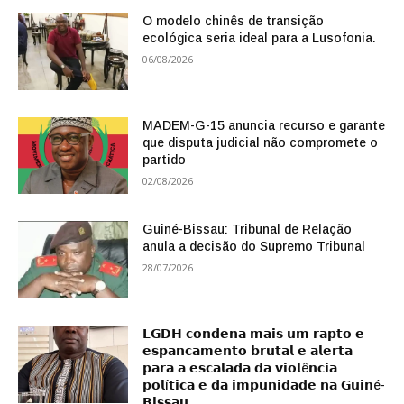
O modelo chinês de transição
ecológica seria ideal para a Lusofonia.
06/08/2026
MADEM-G-15 anuncia recurso e garante
que disputa judicial não compromete o
partido
02/08/2026
Guiné-Bissau: Tribunal de Relação
anula a decisão do Supremo Tribunal
28/07/2026
𝗟𝗚𝗗𝗛 𝗰𝗼𝗻𝗱𝗲𝗻𝗮 𝗺𝗮𝗶𝘀 𝘂𝗺 𝗿𝗮𝗽𝘁𝗼 𝗲
𝗲𝘀𝗽𝗮𝗻𝗰𝗮𝗺𝗲𝗻𝘁𝗼 𝗯𝗿𝘂𝘁𝗮𝗹 𝗲 𝗮𝗹𝗲𝗿𝘁𝗮
𝗽𝗮𝗿𝗮 𝗮 𝗲𝘀𝗰𝗮𝗹𝗮𝗱𝗮 𝗱𝗮 𝘃𝗶𝗼𝗹ê𝗻𝗰𝗶𝗮
𝗽𝗼𝗹í𝘁𝗶𝗰𝗮 𝗲 𝗱𝗮 𝗶𝗺𝗽𝘂𝗻𝗶𝗱𝗮𝗱𝗲 𝗻𝗮 𝗚𝘂𝗶𝗻é-
𝗕𝗶𝘀𝘀𝗮𝘂